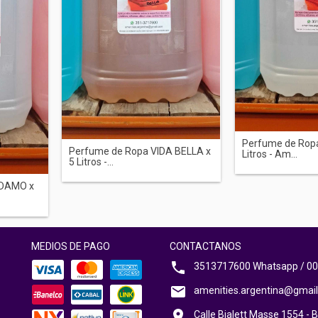
Perfume de Ropa
Perfume de Ropa VIDA BELLA x
Litros - Am...
5 Litros -...
RDAMO x
MEDIOS DE PAGO
CONTACTANOS
3513717600 Whatsapp / 00
amenities.argentina@gmai
Calle Bialett Masse 1554 - B